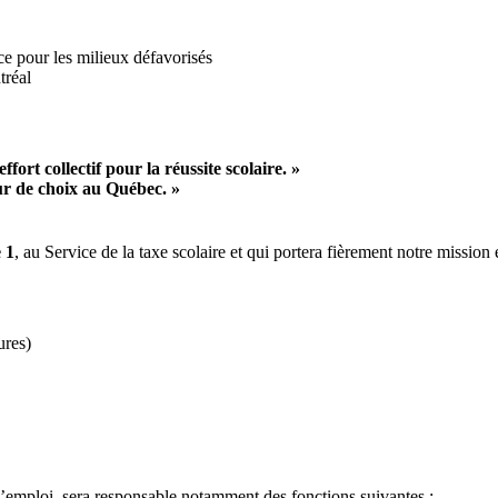
nce pour les milieux défavorisés
tréal
fort collectif pour la réussite scolaire. »
eur de choix au Québec. »
 1
, au Service de la taxe scolaire et qui portera fièrement notre mission 
ures)
e l’emploi, sera responsable notamment des fonctions suivantes :