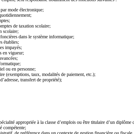
u par mode électronique;
 quotidiennement;
mptes;
comptes de taxation scolaire;
n scolaire;
 foncières dans le système informatique;
s établies;
des impayés;
s en vigueur;
 avancées;
formatique;
iel ou en personne;
e (exemptions, taux, modalités de paiement, etc.);
’adresse, transfert de propriété);
écialité appropriée à la classe d’emplois ou être titulaire d’un diplôme 
ité compétente;
tratif, de préférence dans un contexte de gestion financière ou fiscale.