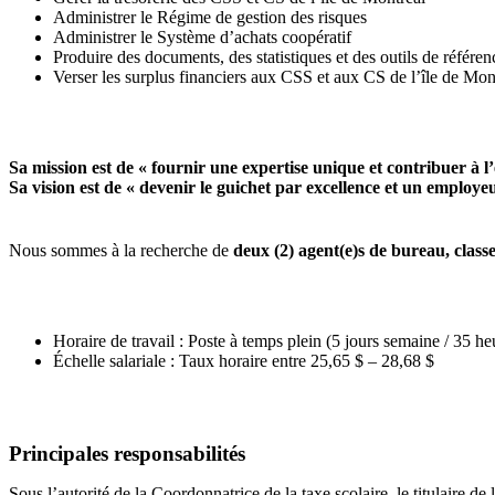
Administrer le Régime de gestion des risques
Administrer le Système d’achats coopératif
Produire des documents, des statistiques et des outils de référe
Verser les surplus financiers aux CSS et aux CS de l’île de Mon
Sa mission est de « fournir une expertise unique et contribuer à l’ef
Sa vision est de « devenir le guichet par excellence et un employ
Nous sommes à la recherche de
deux (2) agent(e)s de bureau, classe
Horaire de travail : Poste à temps plein (5 jours semaine / 35 he
Échelle salariale : Taux horaire entre 25,65 $ – 28,68 $
Principales responsabilités
Sous l’autorité de la Coordonnatrice de la taxe scolaire, le titulaire d