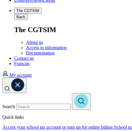
Underprivileged areas
The CGTSIM
Back
The CGTSIM
About us
Access to information
Documentation
Contact us
Français
My account
Search
Quick links
Access your school tax account or sign up for online billing
School t