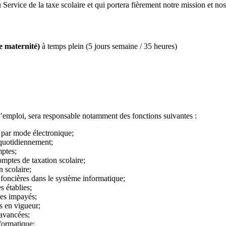
u Service de la taxe scolaire et qui portera fièrement notre mission et nos
e maternité)
à temps plein (5 jours semaine / 35 heures)
e l’emploi, sera responsable notamment des fonctions suivantes :
u par mode électronique;
 quotidiennement;
mptes;
comptes de taxation scolaire;
n scolaire;
 foncières dans le système informatique;
s établies;
des impayés;
s en vigueur;
 avancées;
formatique;